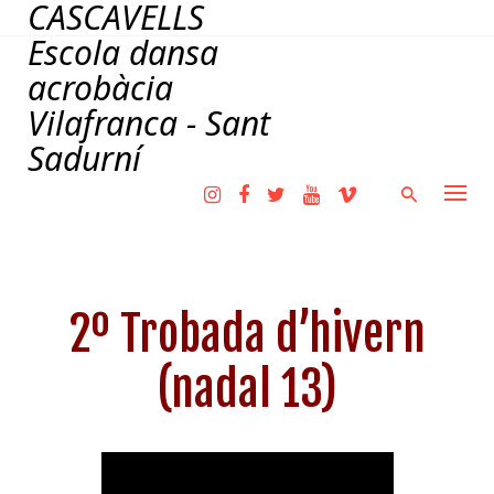
CASCAVELLS
Skip
to
Escola dansa
content
acrobàcia
Vilafranca - Sant
Sadurní
2º Trobada d’hivern
(nadal 13)