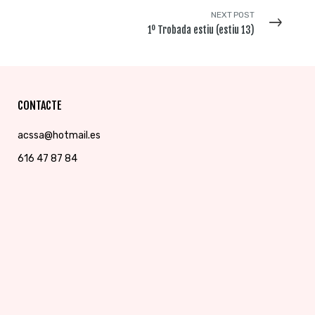
NEXT POST
1º Trobada estiu (estiu 13)
CONTACTE
acssa@hotmail.es
616 47 87 84