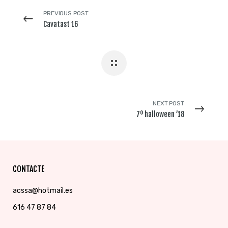
PREVIOUS POST
Cavatast 16
NEXT POST
7º halloween ’18
CONTACTE
acssa@hotmail.es
616 47 87 84