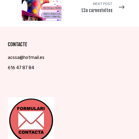
NEXT POST
13a carnestoltes
CONTACTE
acssa@hotmail.es
616 47 87 84