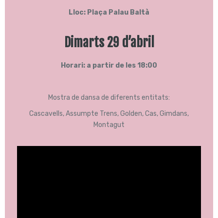
Lloc: Plaça Palau Baltà
Dimarts 29 d’abril
Horari: a partir de les 18:00
Mostra de dansa de diferents entitats:
Cascavells, Assumpte Trens, Golden, Cas, Gimdans,
Montagut