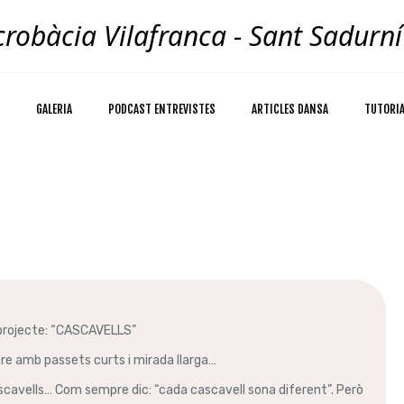
robàcia Vilafranca - Sant Sadurní
GALERIA
PODCAST ENTREVISTES
ARTICLES DANSA
TUTORI
t projecte: “CASCAVELLS”
e amb passets curts i mirada llarga…
ascavells… Com sempre dic: “cada cascavell sona diferent”. Però