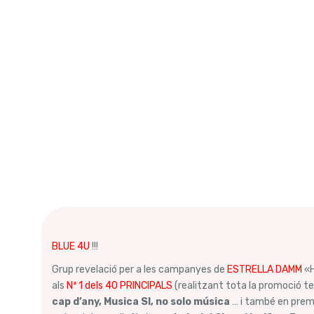
BLUE 4U
!!!
Grup revelació per a les campanyes de
ESTRELLA DAMM
«H
als
Nª 1 dels 40 PRINCIPALS
(realitzant tota la promoció te
cap d’any, Musica SI, no solo música
… i també en pre