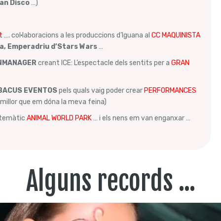
nan Disco
…)
t
…. col·laboracions a les produccions d’Iguana al
CC MAQUINISTA
a, Emperadriu d’Stars Wars
…
NMANAGER
creant ICE: L’espectacle dels sentits per a
GRAN
BACUS EVENTOS
pels quals vaig poder crear
PERFORMANCES
l millor que em dóna la meva feina)
c temàtic
ANIMAL WORLD PARK
… i els nens em van enganxar …
Alguns records ...