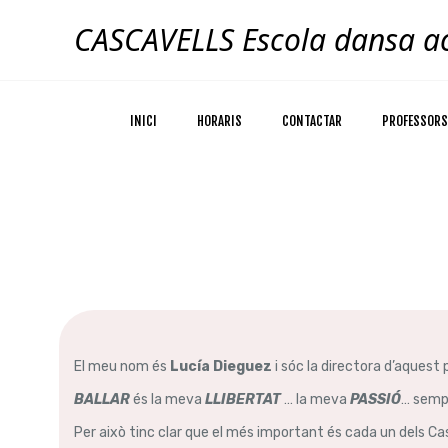
Skip
CASCAVELLS Escola dansa ac
to
content
INICI
HORARIS
CONTACTAR
PROFESSORS
El meu nom és
Lucía Dieguez
i sóc la directora d’aques
BALLAR
és la meva
LLIBERTAT
… la meva
PASSIÓ
… sempr
Per això tinc clar que el més important és cada un dels C