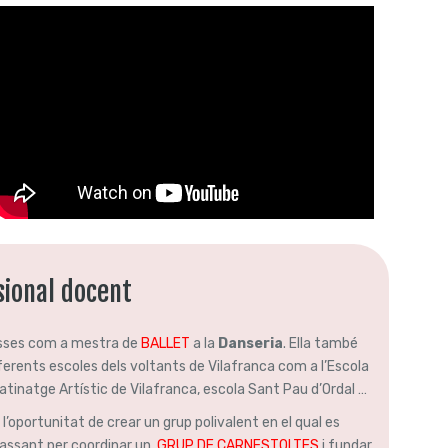
sional docent
sses com a mestra de
BALLET
a la
Danseria
. Ella també
ferents escoles dels voltants de Vilafranca com a l’Escola
atinatge Artístic de Vilafranca, escola Sant Pau d’Ordal …
’oportunitat de crear un grup polivalent en el qual es
passant per coordinar un
GRUP DE CARNESTOLTES
i fundar