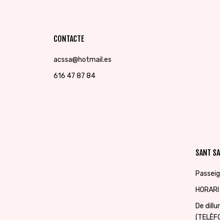
CONTACTE
acssa@hotmail.es
616 47 87 84
SANT SA
Passeig
HORARI
De dill
(TELÈF